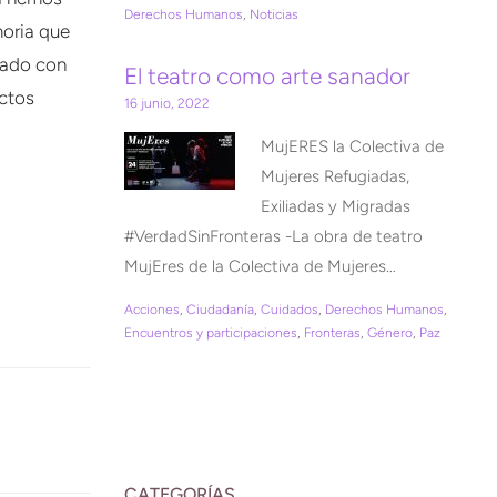
Derechos Humanos
,
Noticias
moria que
orado con
El teatro como arte sanador
ectos
16 junio, 2022
MujERES la Colectiva de
Mujeres Refugiadas,
Exiliadas y Migradas
#VerdadSinFronteras -La obra de teatro
MujEres de la Colectiva de Mujeres…
Acciones
,
Ciudadanía
,
Cuidados
,
Derechos Humanos
,
Encuentros y participaciones
,
Fronteras
,
Género
,
Paz
CATEGORÍAS