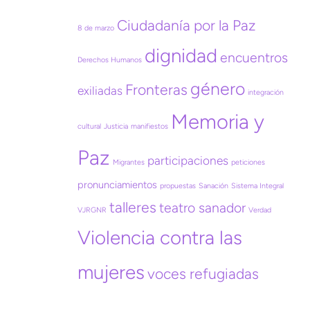
Ciudadanía por la Paz
8 de marzo
dignidad
encuentros
Derechos Humanos
género
Fronteras
exiliadas
integración
Memoria y
cultural
Justicia
manifiestos
Paz
participaciones
Migrantes
peticiones
pronunciamientos
propuestas
Sanación
Sistema Integral
talleres
teatro sanador
VJRGNR
Verdad
Violencia contra las
mujeres
voces refugiadas