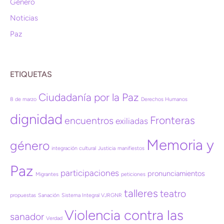
Género
Noticias
Paz
ETIQUETAS
Ciudadanía por la Paz
8 de marzo
Derechos Humanos
dignidad
Fronteras
encuentros
exiliadas
Memoria y
género
integración cultural
Justicia
manifiestos
Paz
participaciones
pronunciamientos
Migrantes
peticiones
talleres
teatro
propuestas
Sanación
Sistema Integral VJRGNR
Violencia contra las
sanador
Verdad