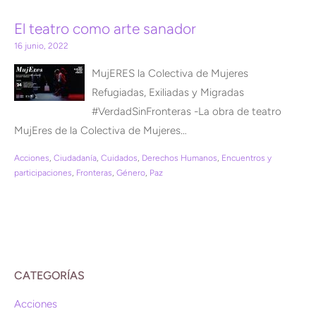
El teatro como arte sanador
16 junio, 2022
MujERES la Colectiva de Mujeres
Refugiadas, Exiliadas y Migradas
#VerdadSinFronteras -La obra de teatro
MujEres de la Colectiva de Mujeres…
Acciones
,
Ciudadanía
,
Cuidados
,
Derechos Humanos
,
Encuentros y
participaciones
,
Fronteras
,
Género
,
Paz
CATEGORÍAS
Acciones