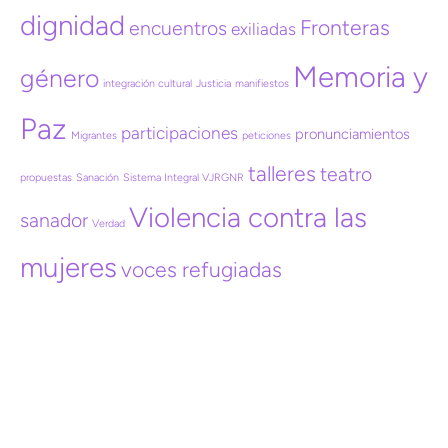
dignidad
Fronteras
encuentros
exiliadas
Memoria y
género
integración cultural
Justicia
manifiestos
Paz
participaciones
pronunciamientos
Migrantes
peticiones
talleres
teatro
propuestas
Sanación
Sistema Integral VJRGNR
Violencia contra las
sanador
Verdad
mujeres
voces refugiadas