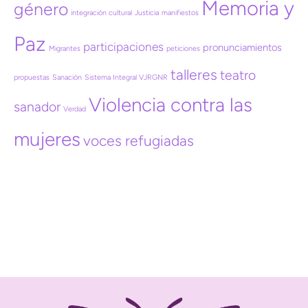
Memoria y
género
integración cultural
Justicia
manifiestos
Paz
participaciones
pronunciamientos
Migrantes
peticiones
talleres
teatro
propuestas
Sanación
Sistema Integral VJRGNR
Violencia contra las
sanador
Verdad
mujeres
voces refugiadas