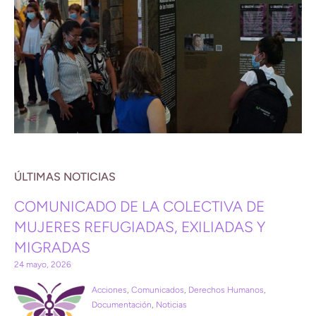
ÚLTIMAS NOTICIAS
COMUNICADO DE LA COLECTIVA DE
MUJERES REFUGIADAS, EXILIADAS Y
MIGRADAS
24 mayo, 2026
Acciones
,
Comunicados
,
Derechos Humanos
,
Documentación
,
Noticias