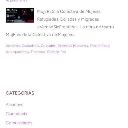
16 junio, 2022
MujERES la Colectiva de Mujeres
Refugiadas, Exiliadas y Migradas
#VerdadSinFronteras -La obra de teatro
MujEres de la Colectiva de Mujeres…
Acciones
,
Ciudadanía
,
Cuidados
,
Derechos Humanos
,
Encuentros y
participaciones
,
Fronteras
,
Género
,
Paz
CATEGORÍAS
Acciones
Ciudadanía
Comunicados